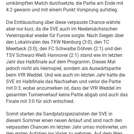
umkämpften Match durchsetzte, die Partie am Ende mit
4:2 gewann und mit einem Punkt Vorsprung aufstieg.
Die Enttäuschung über diese verpasste Chance währte
aber nur kurz, da die SVE auch im Niedersächsischen
Vereinspokal wieder für Furore sorgte. Nach Siegen über
den Lokalrivalen des TKW Nienburg (3:0), den TC
Meerbeck (3:0), den FC Schwalbe Döhren (2:1) und den
TSV Schwarz-Weiß Hannover (2:1) stand wie im letzten
Jahr das Halbfinale auf dem Programm. Dieses Mal
jedoch nicht als Heimspiel, sondern als Auswärtspartie
beim VfR Weddel. Und wie auch im letzten Jahr hatte die
SVE im Halbfinale das Nachsehen und verlor die Partie
mit 0:3, wobei anzumerken ist, dass der VfR Weddel im
gesamten Turnierverlauf keine Partie abgab und auch das
Finale mit 3:0 für sich entschied.
Somit starten die Sandplatzspezialisten der SVE in
diesem Sommer einen neuen Anlauf und sind nach den
verpassten Chancen im letzten Jahr umso motivierter, um
den ersten Aufstieg ins Visier zu nehmen. Auf dem Weg